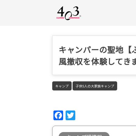
キャンパーの聖地【
風撤収を体験してきま
キャンプ
子供5人の大家族キャンプ
Fac
Twi
ebo
tter
ok