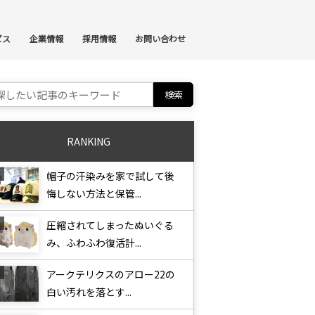
ンテンツへスキップ
ビス
企業情報
採用情報
お問い合わせ
ch for:
RANKING
帽子の汗染みを家で試して後
悔しない方法と保管...
圧縮されてしまったぬいぐる
み、ふわふわ復活計...
アークテリクスのアロー22の
白い汚れを落とす...