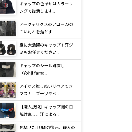
キャップの色あせはカラーリ
ングで復活します...
アークテリクスのアロー22の
白い汚れを落とす...
夏に大活躍のキャップ！汗ジ
ミもお任せください...
キャップのシール跡直し
（Yohji Yama...
アイマス推しぬいリペアでき
マス！｜ブーツやベ...
【職人技術】キャップ帽の日
焼け直し、汗による...
色褪せたTUMIの復元、職人の