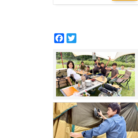
Fac
Twi
ebo
tter
ok