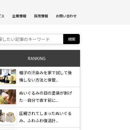
ンテンツへスキップ
ビス
企業情報
採用情報
お問い合わせ
ch for:
RANKING
帽子の汗染みを家で試して後
悔しない方法と保管...
ぬいぐるみの目の塗装が剥げ
た…自分で直す前に...
圧縮されてしまったぬいぐる
み、ふわふわ復活計...