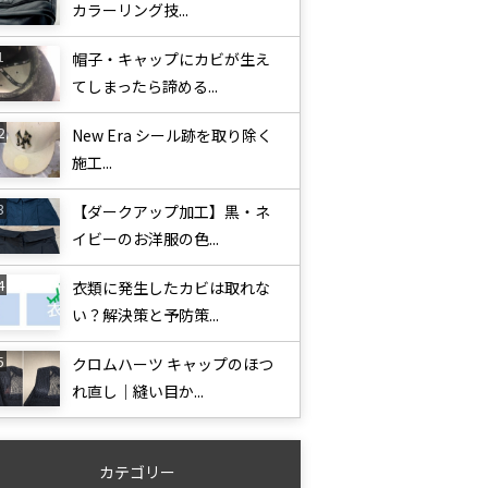
カラーリング技...
帽子・キャップにカビが生え
てしまったら諦める...
New Era シール跡を取り除く
施工...
【ダークアップ加工】黒・ネ
イビーのお洋服の色...
衣類に発生したカビは取れな
い？解決策と予防策...
クロムハーツ キャップのほつ
れ直し｜縫い目か...
カテゴリー