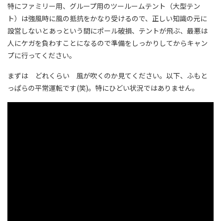
特にファミリー用、グループ用のツールームテント（大型テン
ト）は強風時に風の抵抗をかなり受けるので、正しい知識の元に
設営しないとあっという間にポール破損、テントが飛ぶ、最悪は
人にケガを負わすことになるので準備をしっかりしてからキャン
プに行ってください。
まずは どれくらい 風が吹くのか見てください。以下、ふもと
っぱらの平常運転です(笑)。特にひどい状況ではありません。