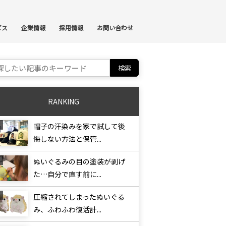
ンテンツへスキップ
ビス
企業情報
採用情報
お問い合わせ
ch for:
RANKING
帽子の汗染みを家で試して後
悔しない方法と保管...
ぬいぐるみの目の塗装が剥げ
た…自分で直す前に...
圧縮されてしまったぬいぐる
み、ふわふわ復活計...