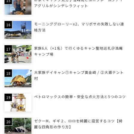
アグリルがシンデレラフィット
モーニンググローリーx2、マリポサの失敗しない連
結方法
家族6人（+1名）で行くゆるキャン聖地巡礼＠浩庵
キャンプ場
大家族デイキャン①キャンプ黄金崎 / ②大瀬テント
村
ペトロマックスの簡単・安全な点火方法と5つのコツ
ゼクーM、ギギ２、ロロを綺麗に設営するコツ【綺
麗な四角形の作り方】