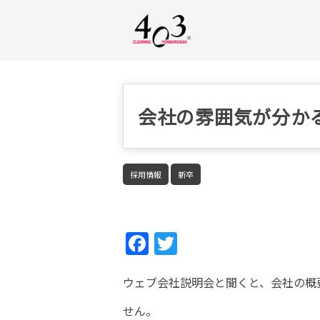
会社の雰囲気が分かる
採用情報
新卒
Fac
Twi
ebo
tter
ウェブ会社説明会と聞くと、会社の概
ok
せん。