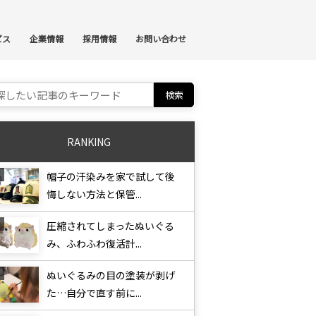
ンテンツへスキップ
ビス
企業情報
採用情報
お問い合わせ
ch for:
RANKING
帽子の汗染みを家で試して後
悔しない方法と保管...
圧縮されてしまったぬいぐる
み、ふわふわ復活計...
ぬいぐるみの目の塗装が剥げ
た…自分で直す前に...