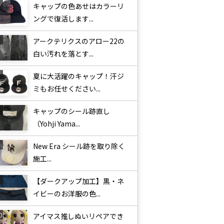
キャップの色あせはカラーリ
ングで復活します...
アークテリクスのアロー22の
白い汚れを落とす...
夏に大活躍のキャップ！汗ジ
ミもお任せください...
キャップのシール跡直し
（Yohji Yama...
New Era シール跡を取り除く
施工...
【ダークアップ加工】黒・ネ
イビーのお洋服の色...
アイマス推しぬいリペアでき