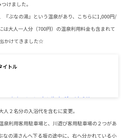
みつけました。
『ぶなの湯』という温泉があり、こちらに1,000円/
には大人一人分（700円）の温泉利用料金も含まれて
く出かけてきました☆
タイトル
gawa.jp/contents_detail.php?frmId=241
大人２名分の入浴代を含むに変更。
温泉利用客用駐車場と、川遊び客用駐車場の２つがあ
ぶなの湯さんへ下る坂の途中に、右へ分かれている小