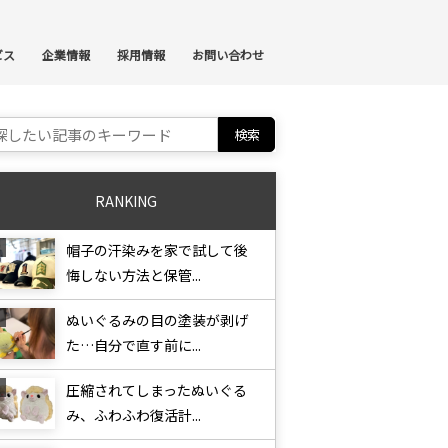
ンテンツへスキップ
ビス
企業情報
採用情報
お問い合わせ
ch for:
RANKING
帽子の汗染みを家で試して後
悔しない方法と保管...
ぬいぐるみの目の塗装が剥げ
た…自分で直す前に...
圧縮されてしまったぬいぐる
み、ふわふわ復活計...