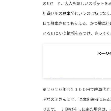
の!!?? と、大人も嬉しいスポットを
川遊び用の駐車場というのは特になく、
日で駐車させてもらえる、かつ駐車料
いる!!!という情報をみつけ、さっそ
ページ
http://www.town.yamakita.kana
※２０２０年は２１００円で駐車代と
ぶなの湯さんには、温泉施設前にある
ります。 川遊びをしに来た場合は、