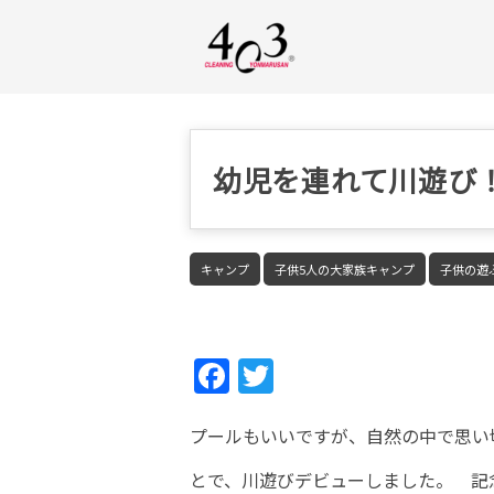
幼児を連れて川遊び
キャンプ
子供5人の大家族キャンプ
子供の遊
Fac
Twi
ebo
tter
プールもいいですが、自然の中で思い
ok
とで、川遊びデビューしました。 記