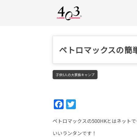
ペトロマックスの簡
子供5人の大家族キャンプ
Fac
Twi
ebo
tter
ペトロマックスの500HKとはネット
ok
いいランタンです！