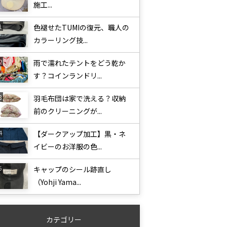
施工...
色褪せたTUMIの復元、職人の
カラーリング技...
雨で濡れたテントをどう乾か
す？コインランドリ...
羽毛布団は家で洗える？収納
前のクリーニングが...
【ダークアップ加工】黒・ネ
イビーのお洋服の色...
キャップのシール跡直し
（Yohji Yama...
カテゴリー