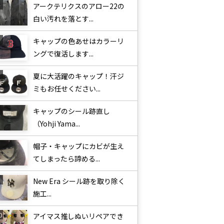
アークテリクスのアロー22の
白い汚れを落とす...
キャップの色あせはカラーリ
ングで復活します...
夏に大活躍のキャップ！汗ジ
ミもお任せください...
キャップのシール跡直し
（Yohji Yama...
帽子・キャップにカビが生え
てしまったら諦める...
New Era シール跡を取り除く
施工...
アイマス推しぬいリペアでき