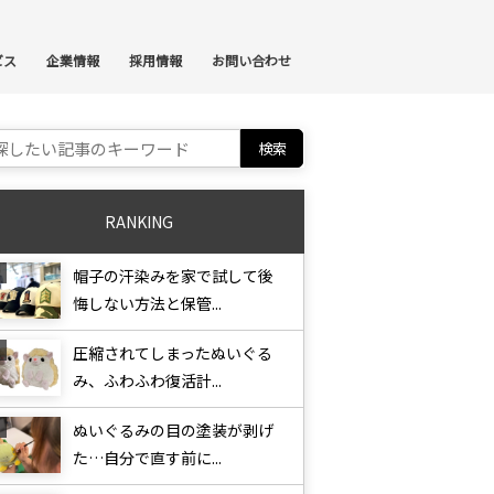
ンテンツへスキップ
ビス
企業情報
採用情報
お問い合わせ
ch for:
RANKING
帽子の汗染みを家で試して後
悔しない方法と保管...
圧縮されてしまったぬいぐる
み、ふわふわ復活計...
ぬいぐるみの目の塗装が剥げ
た…自分で直す前に...