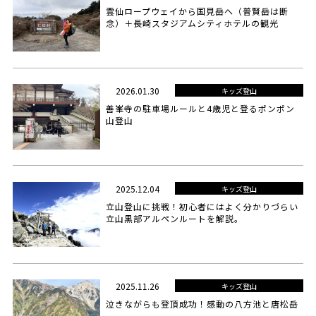
雲仙ロープウェイから国見岳へ（普賢岳は断
念）＋長崎スタジアムシティホテルの観光
2026.01.30
キッズ登山
善峯寺の駐車場ルールと4歳児と登るポンポン
山登山
2025.12.04
キッズ登山
立山登山に挑戦！初心者にはよく分かりづらい
立山黒部アルペンルートを解説。
2025.11.26
キッズ登山
泣きながらも登頂成功！感動の八方池と唐松岳