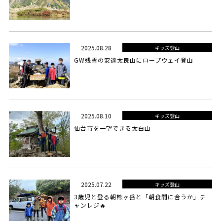
2025.08.28
キッズ登山
GW残雪の安達太良山にロープウェイ登山
2025.08.10
キッズ登山
仙台市を一望できる太白山
2025.07.22
キッズ登山
3歳児と登る朝熊ヶ岳と「朝食間に合うか」チ
ャンレジ🔥