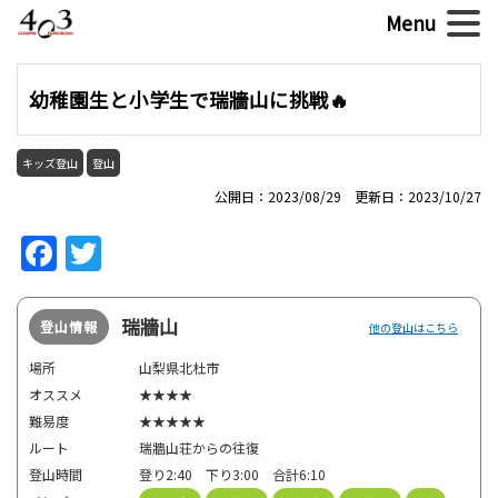
幼稚園生と小学生で瑞牆山に挑戦🔥
キッズ登山
登山
公開日：2023/08/29 更新日：2023/10/27
Facebook
Twitter
瑞牆山
登山情報
他の登山はこちら
場所
山梨県北杜市
オススメ
★★★★
難易度
★★★★★
ルート
瑞牆山荘からの往復
登山時間
登り2:40 下り3:00 合計6:10