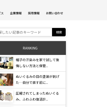
ンテンツへスキップ
ビス
企業情報
採用情報
お問い合わせ
ch for:
RANKING
帽子の汗染みを家で試して後
悔しない方法と保管...
ぬいぐるみの目の塗装が剥げ
た…自分で直す前に...
圧縮されてしまったぬいぐる
み、ふわふわ復活計...