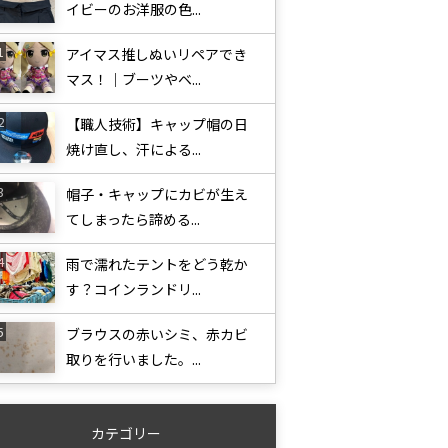
イビーのお洋服の色...
アイマス推しぬいリペアでき
マス！｜ブーツやベ...
【職人技術】キャップ帽の日
焼け直し、汗による...
帽子・キャップにカビが生え
てしまったら諦める...
雨で濡れたテントをどう乾か
す？コインランドリ...
ブラウスの赤いシミ、赤カビ
取りを行いました。...
カテゴリー