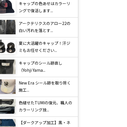
キャップの色あせはカラーリ
ングで復活します...
アークテリクスのアロー22の
白い汚れを落とす...
夏に大活躍のキャップ！汗ジ
ミもお任せください...
キャップのシール跡直し
（Yohji Yama...
New Era シール跡を取り除く
施工...
色褪せたTUMIの復元、職人の
カラーリング技...
【ダークアップ加工】黒・ネ