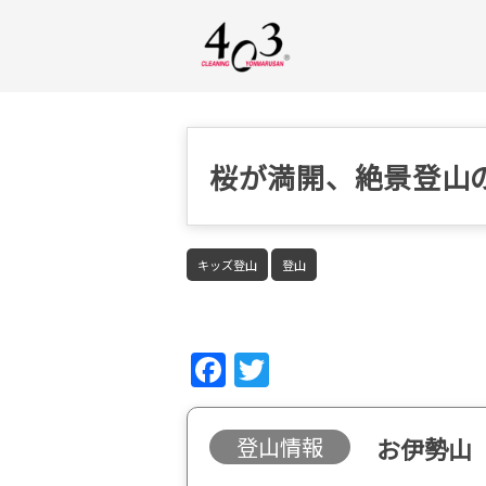
桜が満開、絶景登山
キッズ登山
登山
Fac
Twi
ebo
tter
ok
登山情報
お伊勢山