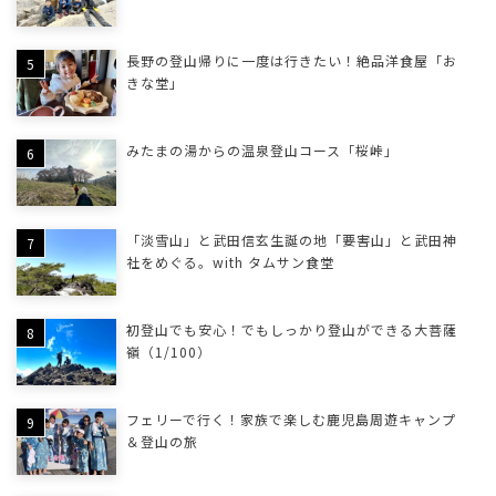
長野の登山帰りに一度は行きたい！絶品洋食屋「お
きな堂」
みたまの湯からの温泉登山コース「桜峠」
「淡雪山」と武田信玄生誕の地「要害山」と武田神
社をめぐる。with タムサン食堂
初登山でも安心！でもしっかり登山ができる大菩薩
嶺（1/100）
フェリーで行く！家族で楽しむ鹿児島周遊キャンプ
＆登山の旅