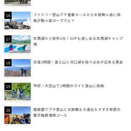
ファミリー登山で千畳敷カールから木曽駒ヶ岳に挑
戦＠駒ヶ岳ロープウェイ
本栖湖から徒歩2分！SUPも楽しめる本栖湖キャンプ
場
往復2時間！富士山と河口湖を独り占めが出来る黒岳
甲府・大笠山で1時間のライト登山に挑戦
箱根園でプチ登山と水族館＆大涌谷＆すすき草原の
贅沢箱根満喫コース