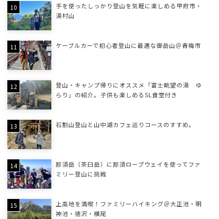
手を使ったしっかり登山を気軽に楽しめる甲府市・
湯村山
ケーブルカーで初心者登山に最適な御岳山＠青梅市
登山・キャンプ帰りにオススメ「富士眺望の湯 ゆ
らり」の紹介。子供も楽しめるSL食堂付き
石割山登山と山中湖カフェ巡りコースのすすめ。
那須岳（茶臼岳）に那須ロープウェイを使ってファ
ミリー登山に挑戦
上高地を満喫！ファミリーハイキング＠大正池・明
神池・徳沢・横尾