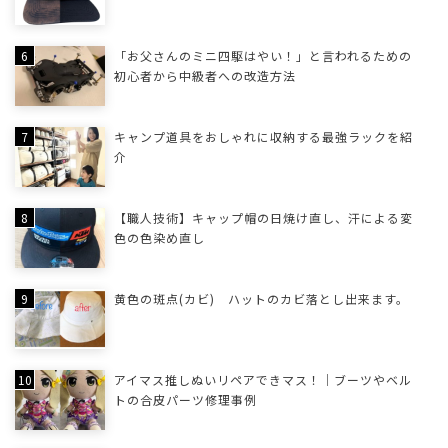
「お父さんのミニ四駆はやい！」と言われるための
初心者から中級者への改造方法
キャンプ道具をおしゃれに収納する最強ラックを紹
介
【職人技術】キャップ帽の日焼け直し、汗による変
色の色染め直し
黄色の斑点(カビ) ハットのカビ落とし出来ます。
アイマス推しぬいリペアできマス！｜ブーツやベル
トの合皮パーツ修理事例