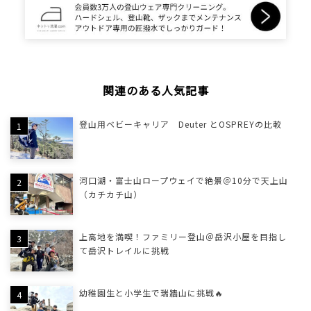
関連のある人気記事
登山用ベビーキャリア Deuter とOSPREYの比較
河口湖・富士山ロープウェイで絶景＠10分で天上山
（カチカチ山）
上高地を満喫！ファミリー登山＠岳沢小屋を目指し
て岳沢トレイルに挑戦
幼稚園生と小学生で瑞牆山に挑戦🔥