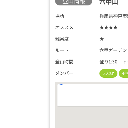
登山情報
六甲山
場所
兵庫県神戸市
オススメ
★★★★
難易度
★
ルート
六甲ガーデン
登山時間
登り1:30 下り
メンバー
大人2名
小学