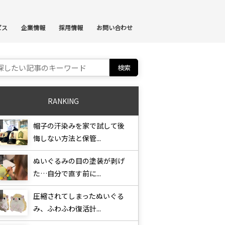
ンテンツへスキップ
ビス
企業情報
採用情報
お問い合わせ
ch for:
RANKING
帽子の汗染みを家で試して後
悔しない方法と保管...
ぬいぐるみの目の塗装が剥げ
た…自分で直す前に...
圧縮されてしまったぬいぐる
み、ふわふわ復活計...