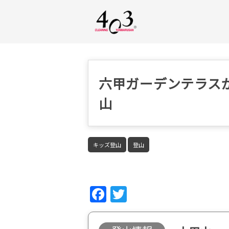
六甲ガーデンテラス
山
キッズ登山
登山
Fac
Twi
ebo
tter
ok