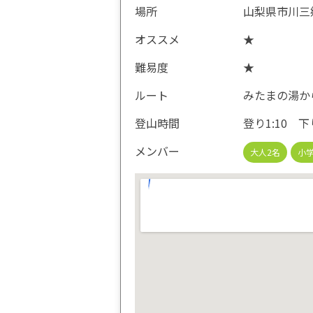
場所
山梨県市川三
オススメ
★
難易度
★
ルート
みたまの湯か
登山時間
登り1:10 下り
メンバー
大人2名
小学