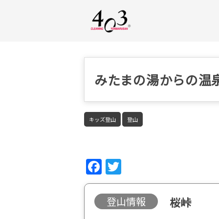
みたまの湯からの温
キッズ登山
登山
Fac
Twi
ebo
tter
ok
登山情報
桜峠