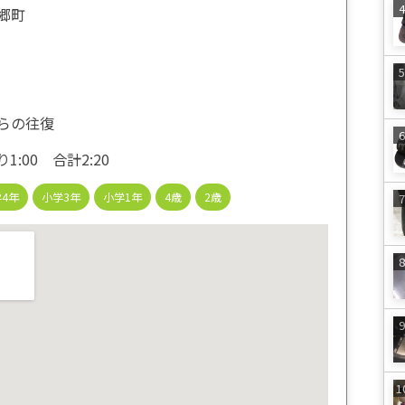
郷町
らの往復
1:00 合計2:20
4年
小学3年
小学1年
4歳
2歳