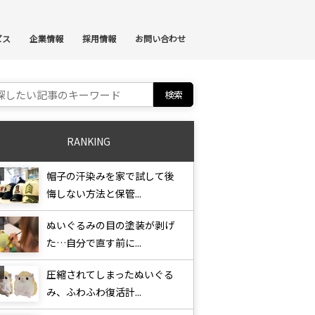
ンテンツへスキップ
ビス
企業情報
採用情報
お問い合わせ
ch for:
RANKING
帽子の汗染みを家で試して後
悔しない方法と保管...
ぬいぐるみの目の塗装が剥げ
た…自分で直す前に...
圧縮されてしまったぬいぐる
み、ふわふわ復活計...