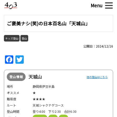
ご褒美ナシ(笑)の日本百名山「天城山」
キッズ登山
登山
公開日：2024/12/16
Facebook
Twitter
天城山
登山情報
他の登山はこちら
場所
静岡県伊豆半島
オススメ
★
難易度
★★★★
ルート
天城シャクナゲコース
登山時間
登り4:00 下り2:30 合計6:30