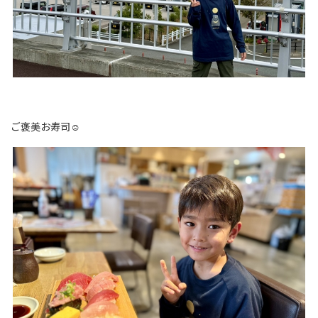
ご褒美お寿司☺