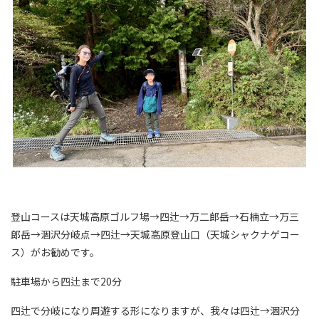
登山コースは天城高原ゴルフ場→四辻→万二郎岳→石楠立→万三
郎岳→涸沢分岐点→四辻→天城高原登山口（天城シャクナゲコー
ス）がお勧めです。
駐車場から四辻まで20分
四辻で分岐になり周遊する形になりますが、我々は四辻→涸沢分