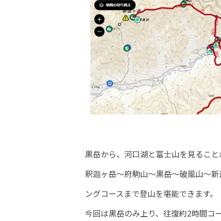
黒岳から、河口湖と富士山を見ること
釈迦ヶ岳～府駒山～黒岳～破風山～新
ングコースまで登山を堪能できます。
今回は黒岳のみ上り、往復約2時間コ