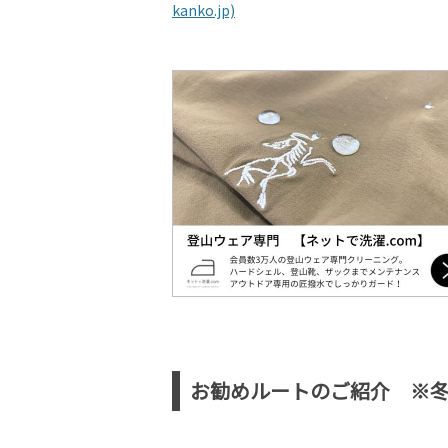
kanko.jp)
お勧めルートのご紹介 ※冬