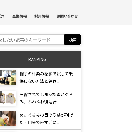
ンテンツへスキップ
ビス
企業情報
採用情報
お問い合わせ
ch for:
RANKING
帽子の汗染みを家で試して後
悔しない方法と保管...
圧縮されてしまったぬいぐる
み、ふわふわ復活計...
ぬいぐるみの目の塗装が剥げ
た…自分で直す前に...