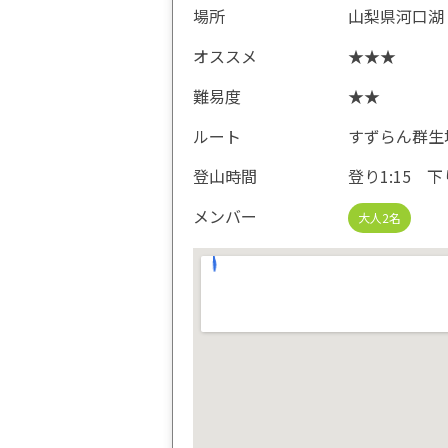
場所
山梨県河口湖
オススメ
★★★
難易度
★★
ルート
すずらん群生
登山時間
登り1:15 下り
メンバー
大人2名