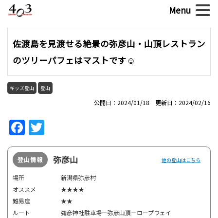
佐渡島を見渡せる絶景の弥彦山・山頂レストラン
のツリーパフェはマストです☺
キッズ登山
登山
公開日：2024/01/18 更新日：2024/02/16
Facebook
Twitter
弥彦山
登山情報
他の登山はこちら
場所
新潟県弥彦村
オススメ
★★★★
難易度
★★
ルート
彌彦神社駐車場ー弥彦山頂ーロープウェイ