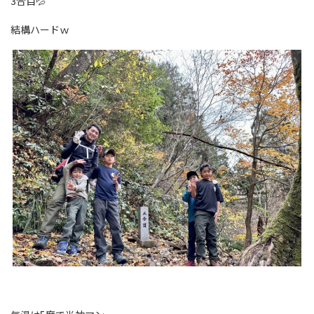
3合目💦
結構ハードｗ