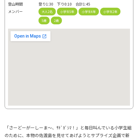
登山時間
登り1:30 下り0:10 合計1:45
メンバー
大人2名
小学生5年
小学生4年
小学生2年
5歳
2歳
「さーどーがーしーま～、ｻﾄﾞｶﾞｼﾏ！」と毎日叫んでいる小学生組
のために、本物の佐渡島を見せてあげようとサプライズ企画で新