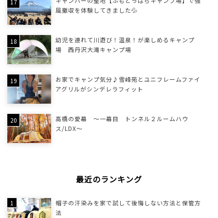
キャンパーの聖地【ふもとっぱらキャンプ場】で強
風撤収を体験してきました💦
幼児を連れて川遊び！温泉！が楽しめるキャンプ
場 西丹沢大滝キャンプ場
お家でキャンプ気分♪雪峰苑とユニフレームファイ
アグリルがシンデレラフィット
高橋の愛幕 ～一幕目 トンネル２ルームハウ
ス/LDX～
最近のランキング
帽子の汗染みを家で試して後悔しない方法と保管方
法