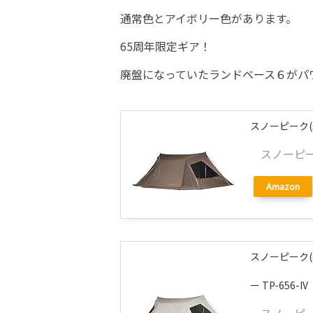
通常色とアイボリー色があります。
65周年限定ギア！
廃盤になっていたランドベース６がパ
スノーピーク(sn
スノーピーク
Amazon
スノーピーク(s
ー TP-656-IV