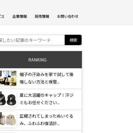
ンテンツへスキップ
ビス
企業情報
採用情報
お問い合わせ
ch for:
RANKING
帽子の汗染みを家で試して後
悔しない方法と保管...
夏に大活躍のキャップ！汗ジ
ミもお任せください...
圧縮されてしまったぬいぐる
み、ふわふわ復活計...