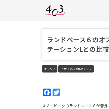
ランドベース６のオ
テーションLとの比
キャンプ
子供5人の大家族キャンプ
Fac
Twi
ebo
tter
スノーピークのランドベース６が着弾
ok