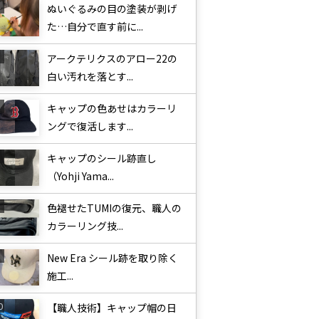
ぬいぐるみの目の塗装が剥げ
た…自分で直す前に...
アークテリクスのアロー22の
白い汚れを落とす...
キャップの色あせはカラーリ
ングで復活します...
キャップのシール跡直し
（Yohji Yama...
色褪せたTUMIの復元、職人の
カラーリング技...
New Era シール跡を取り除く
施工...
【職人技術】キャップ帽の日