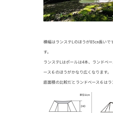
横幅はランステLのほうが85㎝長いで
す。
ランステLはポールは4本、ランドベ
ース６のほうがかなり広くなります。
底面積の比較だとランドベース６はラン