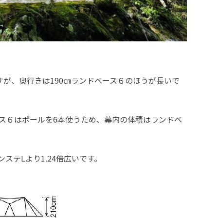
すが、奥行きは190㎝ランドベース６のほうが長いで
ース６はポールを6本使うため、幕内の体積はランドベ
ステLより1.24倍広いです。