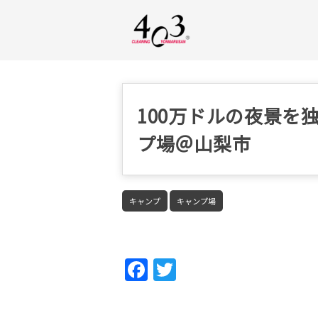
100万ドルの夜景を
プ場＠山梨市
キャンプ
キャンプ場
Fac
Twi
ebo
tter
ok