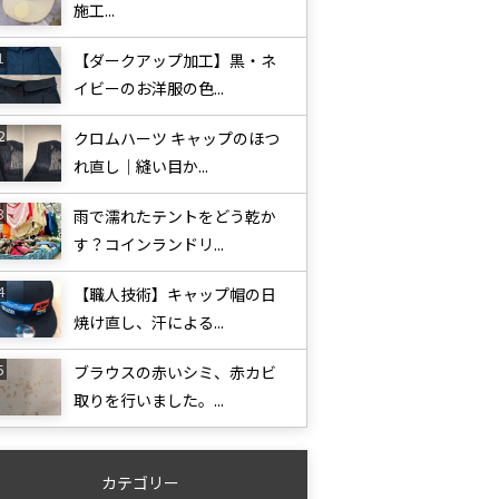
施工...
【ダークアップ加工】黒・ネ
イビーのお洋服の色...
クロムハーツ キャップのほつ
れ直し｜縫い目か...
雨で濡れたテントをどう乾か
す？コインランドリ...
【職人技術】キャップ帽の日
焼け直し、汗による...
ブラウスの赤いシミ、赤カビ
取りを行いました。...
カテゴリー