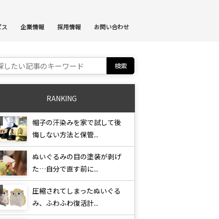
ンテンツへスキップ
ビス
企業情報
採用情報
お問い合わせ
ch for:
RANKING
帽子の汗染みを家で試して後
悔しない方法と保管...
ぬいぐるみの目の塗装が剥げ
た…自分で直す前に...
圧縮されてしまったぬいぐる
み、ふわふわ復活計...