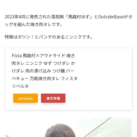
2023年4月に発売された高知県「馬路村ゆず」とOutsideBaseがタ
ッグを組んだ焼き肉タレです。
特徴はガツン！とパンチのあるニンニクです。
Fista 馬路村×アウトサイド 焼き
肉タレ ニンニク ゆず つけダレ か
けダレ 肉の漬け込み つけ麺 バー
ベキュー 万能焼き肉タレ フィスタ
リベルタ
Amazon
楽天市場