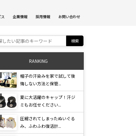
ンテンツへスキップ
ビス
企業情報
採用情報
お問い合わせ
ch for:
RANKING
帽子の汗染みを家で試して後
悔しない方法と保管...
夏に大活躍のキャップ！汗ジ
ミもお任せください...
圧縮されてしまったぬいぐる
み、ふわふわ復活計...