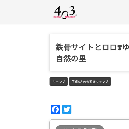
鉄骨サイトとロロ❣️
自然の里
キャンプ
子供5人の大家族キャンプ
Fac
Twi
ebo
tter
ok