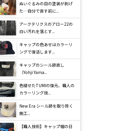
ぬいぐるみの目の塗装が剥げ
た…自分で直す前に...
アークテリクスのアロー22の
白い汚れを落とす...
キャップの色あせはカラーリ
ングで復活します...
キャップのシール跡直し
（Yohji Yama...
色褪せたTUMIの復元、職人の
カラーリング技...
New Era シール跡を取り除く
施工...
【職人技術】キャップ帽の日