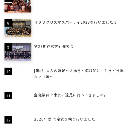
４０３クリスマスパーティ2023を行いました☺
第28期経営方針発表会
[箱根] 大人の遠足～大湧谷と海賊船と、ときどき黒
タマゴ編～
全従業員で東京に遠足に行ってきました。
2026年度 内定式を執り行いました