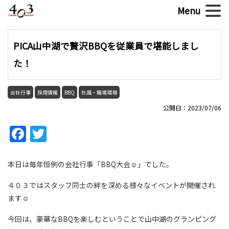
PICA山中湖で贅沢BBQを従業員で堪能しまし
た！
会社行事
採用情報
BBQ
社風・職場環境
公開日：2023/07/06
Facebook
Twitter
本日は毎年恒例の会社行事「BBQ大会☺」でした。
４０３ではスタッフ同士の絆を深める様々なイベントが開催され
ます☺
今回は、豪華なBBQを楽しむということで山中湖のグランピング