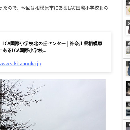
ったので、今回は相模原市にあるLAC国際小学校北の
】LCA国際小学校北の丘センター | 神奈川県相模原
あるLCA国際小学校...
www.s-kitanooka.jp