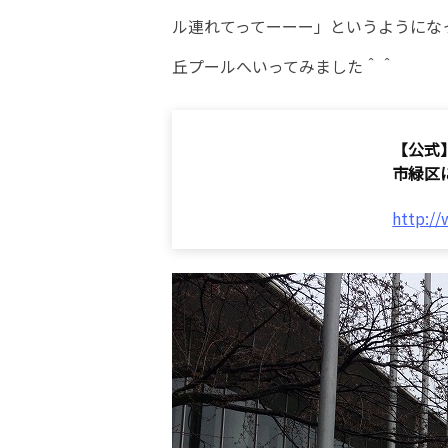
ル連れてってーーー」というようにな
丘プールへいってみました＾＾
【公式
市緑区に
http://