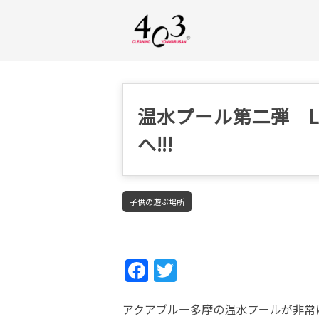
温水プール第二弾 L
へ!!!
子供の遊ぶ場所
Fac
Twi
ebo
tter
アクアブルー多摩の温水プールが非常
ok