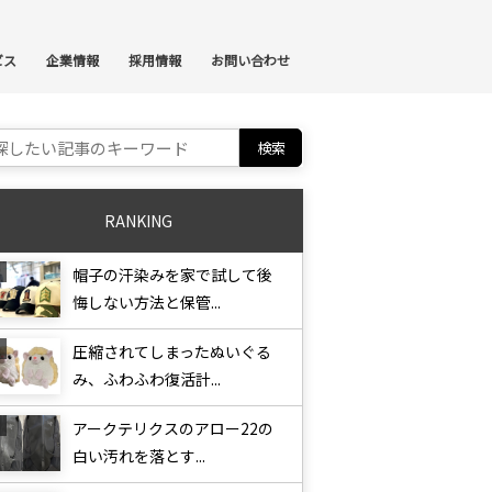
ンテンツへスキップ
ビス
企業情報
採用情報
お問い合わせ
ch for:
RANKING
帽子の汗染みを家で試して後
悔しない方法と保管...
圧縮されてしまったぬいぐる
み、ふわふわ復活計...
アークテリクスのアロー22の
白い汚れを落とす...