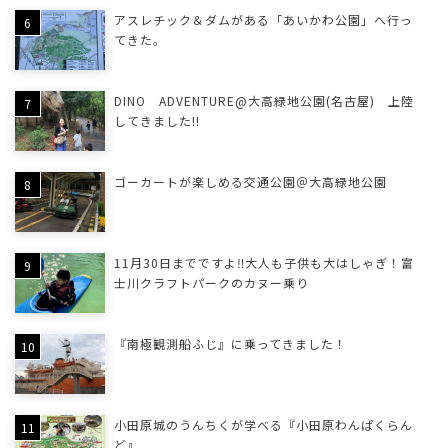
アスレチック＆ダムがある「あいかわ公園」へ行っ
てきた。
DINO ADVENTURE@大高緑地公園(名古屋) 上陸
してきました!!
ゴーカートが楽しめる交通公園＠大高緑地公園
11月30日までですよ‼大人も子供も大はしゃぎ！富
士川クラフトパークのカヌー乗り
『南極観測船ふじ』に乗ってきました！
小田原城のうんちくが学べる『小田原わんぱくらん
ど』