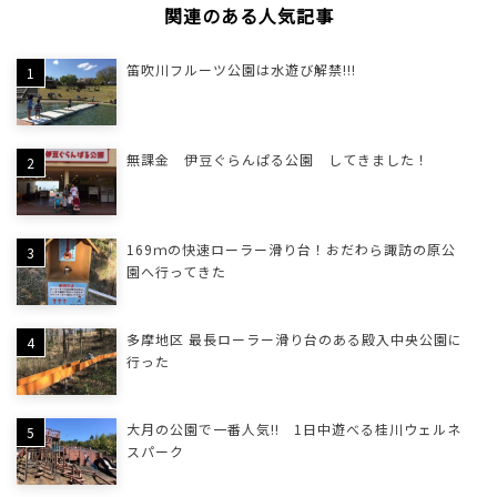
関連のある人気記事
笛吹川フルーツ公園は水遊び解禁!!!
無課金 伊豆ぐらんぱる公園 してきました！
169ｍの快速ローラー滑り台！おだわら諏訪の原公
園へ行ってきた
多摩地区 最長ローラー滑り台のある殿入中央公園に
行った
大月の公園で一番人気!! 1日中遊べる桂川ウェルネ
スパーク