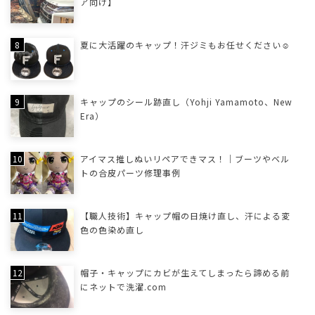
ア向け】
夏に大活躍のキャップ！汗ジミもお任せください☺
キャップのシール跡直し（Yohji Yamamoto、New
Era）
アイマス推しぬいリペアできマス！｜ブーツやベル
トの合皮パーツ修理事例
【職人技術】キャップ帽の日焼け直し、汗による変
色の色染め直し
帽子・キャップにカビが生えてしまったら諦める前
にネットで洗濯.com