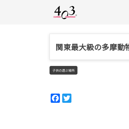
関東最大級の多摩動
子供の遊ぶ場所
Fac
Twi
ebo
tter
ok