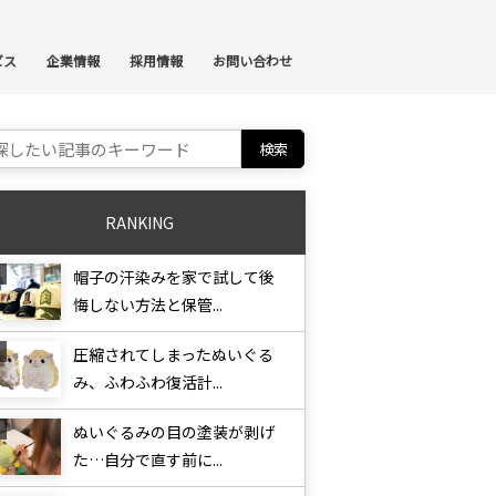
ンテンツへスキップ
ビス
企業情報
採用情報
お問い合わせ
ch for:
RANKING
帽子の汗染みを家で試して後
悔しない方法と保管...
圧縮されてしまったぬいぐる
み、ふわふわ復活計...
ぬいぐるみの目の塗装が剥げ
た…自分で直す前に...