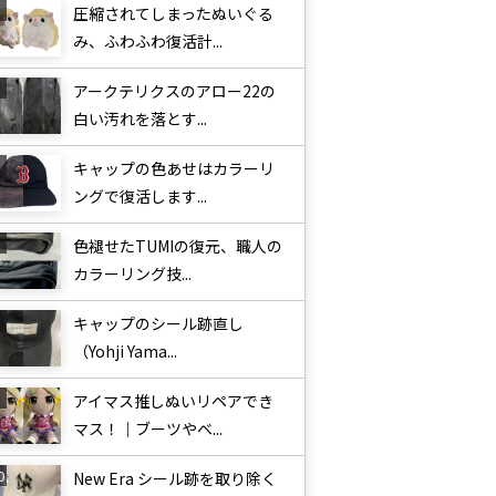
圧縮されてしまったぬいぐる
み、ふわふわ復活計...
アークテリクスのアロー22の
白い汚れを落とす...
キャップの色あせはカラーリ
ングで復活します...
色褪せたTUMIの復元、職人の
カラーリング技...
キャップのシール跡直し
（Yohji Yama...
アイマス推しぬいリペアでき
マス！｜ブーツやベ...
New Era シール跡を取り除く