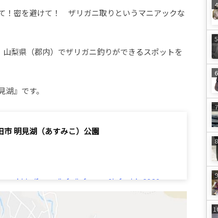
て！密を避けて！ ザリガニ取りというマニアックな
で、山梨県（郡内）でザリガニ釣りができるスポットを
見湖』です。
田市 明見湖（あすみこ）公園
manashi.jp/forms/info/info.aspx?info_id=2329