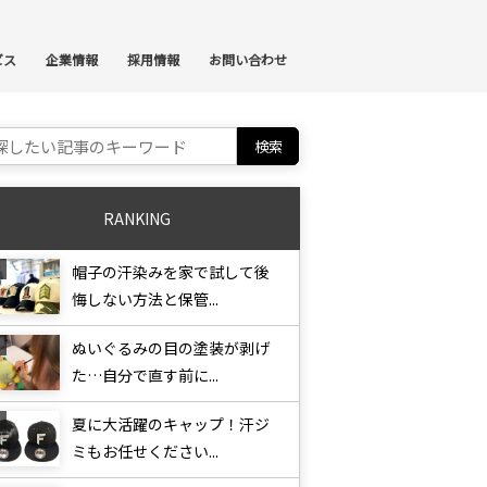
ンテンツへスキップ
ビス
企業情報
採用情報
お問い合わせ
ch for:
RANKING
帽子の汗染みを家で試して後
悔しない方法と保管...
ぬいぐるみの目の塗装が剥げ
た…自分で直す前に...
夏に大活躍のキャップ！汗ジ
ミもお任せください...