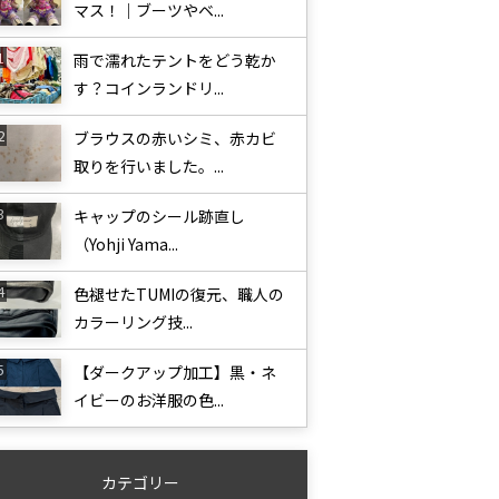
マス！｜ブーツやベ...
雨で濡れたテントをどう乾か
す？コインランドリ...
ブラウスの赤いシミ、赤カビ
取りを行いました。...
キャップのシール跡直し
（Yohji Yama...
色褪せたTUMIの復元、職人の
カラーリング技...
【ダークアップ加工】黒・ネ
イビーのお洋服の色...
カテゴリー