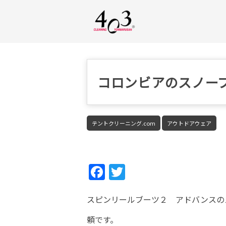
コロンビアのスノー
テントクリーニング.com
アウトドアウェア
Fac
Twi
ebo
tter
スピンリールブーツ２ アドバンスの
ok
頼です。