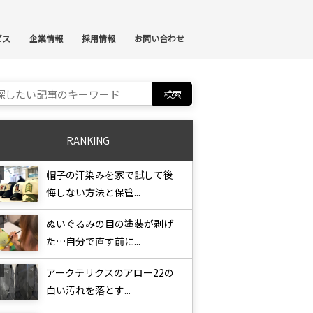
ンテンツへスキップ
ビス
企業情報
採用情報
お問い合わせ
ch for:
RANKING
帽子の汗染みを家で試して後
悔しない方法と保管...
ぬいぐるみの目の塗装が剥げ
た…自分で直す前に...
アークテリクスのアロー22の
白い汚れを落とす...