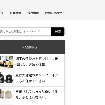
ンテンツへスキップ
ビス
企業情報
採用情報
お問い合わせ
ch for:
RANKING
帽子の汗染みを家で試して後
悔しない方法と保管...
夏に大活躍のキャップ！汗ジ
ミもお任せください...
圧縮されてしまったぬいぐる
み、ふわふわ復活計...