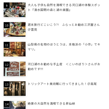
大人も子供も自然を満喫できる河口湖の体験スポッ
ト『清水国明の森と湖の楽園』
週末旅行どこいこう?! ふらっとお勧め三沢屋さん
＠雲見
山梨県の名物のほうとうは、本格派の「小作」でキ
マリ。
河口湖のお勧めな手土産 ＜こいのぼり＞さんがお
勧めです!!!
トリックアート美術館に行ってきました！＠高尾
絶景の大自然を満喫できる昇仙峡