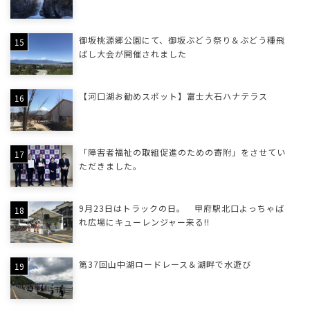
御坂桃源郷公園にて、御坂ぶどう祭り＆ぶどう種飛
ばし大会が開催されました
【河口湖お勧めスポット】富士大石ハナテラス
「障害者福祉の取組促進のための寄附」をさせてい
ただきました。
9月23日はトラックの日。 甲府駅北口よっちゃば
れ広場にキューレンジャー来る!!
第37回山中湖ロードレース＆湖畔で水遊び