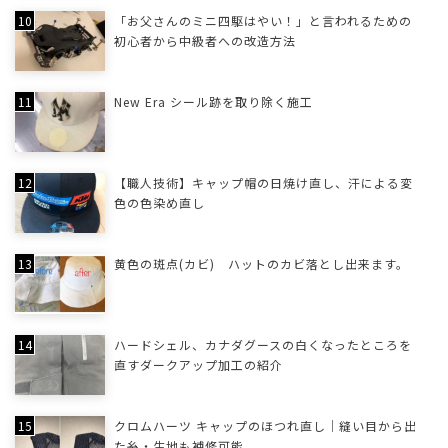
「お父さんのミニ四駆はやい！」と言われるための
初心者から中級者への改造方法
New Era シール跡を取り除く施工
【職人技術】キャップ帽の日焼け直し、汗による変
色の色染め直し
黄色の斑点(カビ) ハットのカビ落とし出来ます。
ハードシェル、カナダグースの白くなったところを
直すダークアップ加工の紹介
クロムハーツ キャップのほつれ直し｜縫い目から出
た糸・生地も補修可能