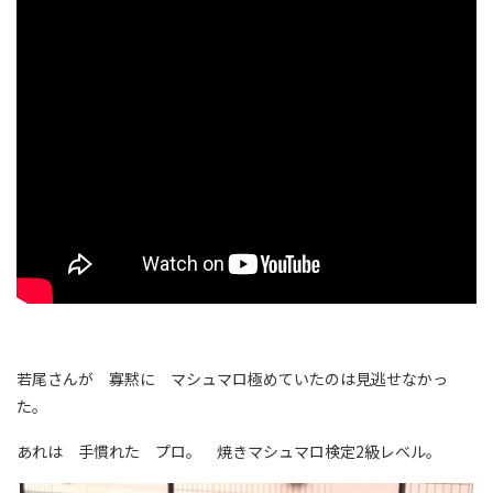
若尾さんが 寡黙に マシュマロ極めていたのは見逃せなかっ
た。
あれは 手慣れた プロ。 焼きマシュマロ検定2級レベル。