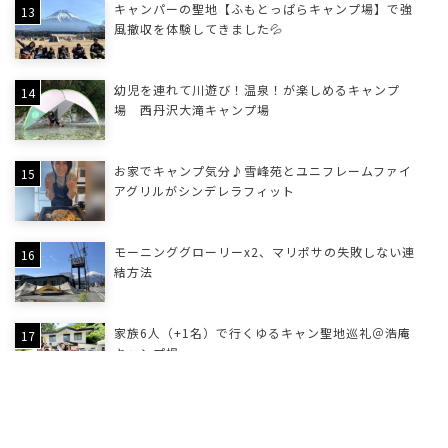
キャンパーの聖地【ふもとっぱらキャンプ場】で強
風撤収を体験してきました💦
幼児を連れて川遊び！温泉！が楽しめるキャンプ
場 西丹沢大滝キャンプ場
お家でキャンプ気分♪雪峰苑とユニフレームファイ
アグリルがシンデレラフィット
モーニンググローリーx2、マリポサの失敗しない連
結方法
家族6人（+1名）で行くゆるキャン聖地巡礼＠浩庵
キャンプ場
大家族デイキャン①キャンプ黄金崎 / ②大瀬テント
村