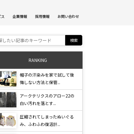
ンテンツへスキップ
ビス
企業情報
採用情報
お問い合わせ
ch for:
RANKING
帽子の汗染みを家で試して後
悔しない方法と保管...
アークテリクスのアロー22の
白い汚れを落とす...
圧縮されてしまったぬいぐる
み、ふわふわ復活計...