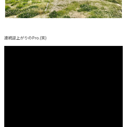
連続逆上がりのPro.(笑)