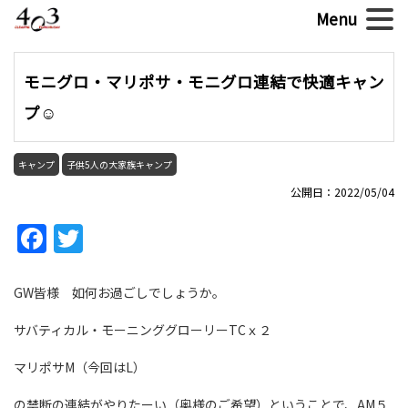
モニグロ・マリポサ・モニグロ連結で快適キャン
プ☺
キャンプ
子供5人の大家族キャンプ
公開日：2022/05/04
Facebook
Twitter
GW皆様 如何お過ごしでしょうか。
サバティカル・モーニンググローリーTCｘ２
マリポサM（今回はL）
の禁断の連結がやりたーい（奥様のご希望）ということで、AM５