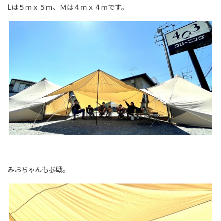
Lは５ｍｘ５ｍ、Ｍは４ｍｘ４ｍです。
みおちゃんも参戦。