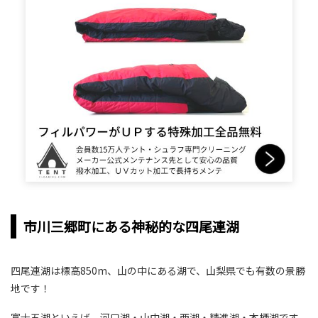
市川三郷町にある神秘的な四尾連湖
四尾連湖は標高850m、山の中にある湖で、山梨県でも有数の景勝
地です！
富士五湖といえば、河口湖・山中湖・西湖・精進湖・本栖湖です