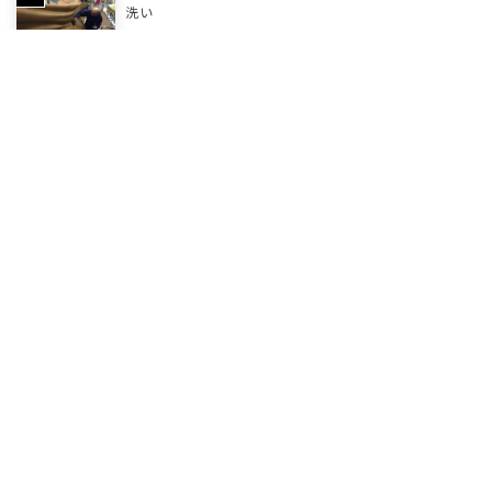
洗い
プロによるテントのカビ取り。諦める前に相談を！
テント・タープのシームテープ貼り換え致します
テントの臭い・ベタつきを解決致します。
キャンプ帰りにテントクリーニングの持ち込み・記
念撮影対応について
雨でテントが濡れた時のテントが長持ちする乾燥方
法