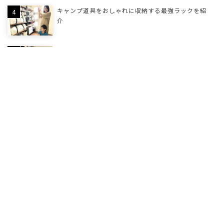
キャンプ道具をおしゃれに収納する最強ラックを紹
介
インフレーターマットの簡単空気入れアイテムを紹
介。必需品
キャンプ用灯油タンク ヒューナースドルフのカス
タムに挑戦
ツールームテントに最適なストーブを紹介
ZANE ARTS「ロロ」の抽選会チャレンジ！12回挑戦
して当選😿
inno カーキャリアーの装着方法 シエンタ