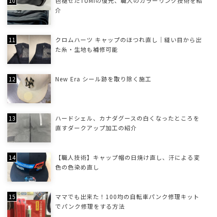
色褪せたTUMIの復元、職人のカラーリング技術を紹
介
クロムハーツ キャップのほつれ直し｜縫い目から出
た糸・生地も補修可能
New Era シール跡を取り除く施工
ハードシェル、カナダグースの白くなったところを
直すダークアップ加工の紹介
【職人技術】キャップ帽の日焼け直し、汗による変
色の色染め直し
ママでも出来た！100均の自転車パンク修理キット
でパンク修理をする方法