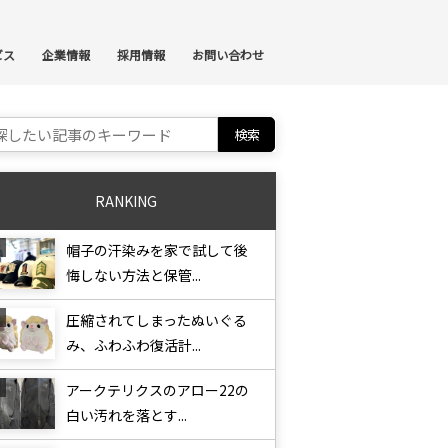
ンテンツへスキップ
ビス
企業情報
採用情報
お問い合わせ
ch for:
RANKING
帽子の汗染みを家で試して後
悔しない方法と保管...
圧縮されてしまったぬいぐる
み、ふわふわ復活計...
アークテリクスのアロー22の
白い汚れを落とす...