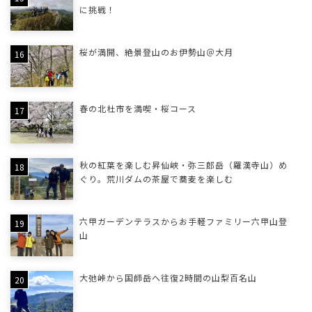
に挑戦！
桜が満開、絶景登山のお伊勢山＠大月
春の北杜市を満喫・桜コース
秋の紅葉を楽しむ昇仙峡・弥三郎岳（羅漢寺山）め
ぐり。荒川ダムの茶屋で蕎麦を楽しむ
六甲ガーデンテラスからお手軽ファミリー六甲山登
山
大弛峠から国師岳へ往復2時間の山梨百名山