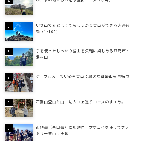
初登山でも安心！でもしっかり登山ができる大菩薩
嶺（1/100）
手を使ったしっかり登山を気軽に楽しめる甲府市・
湯村山
ケーブルカーで初心者登山に最適な御岳山＠青梅市
石割山登山と山中湖カフェ巡りコースのすすめ。
那須岳（茶臼岳）に那須ロープウェイを使ってファ
ミリー登山に挑戦