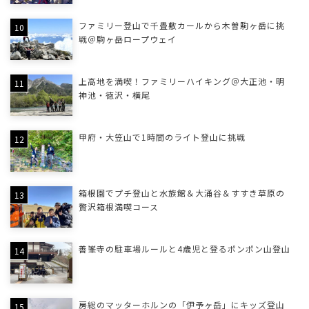
ファミリー登山で千畳敷カールから木曽駒ヶ岳に挑
戦＠駒ヶ岳ロープウェイ
上高地を満喫！ファミリーハイキング＠大正池・明
神池・徳沢・横尾
甲府・大笠山で1時間のライト登山に挑戦
箱根園でプチ登山と水族館＆大涌谷＆すすき草原の
贅沢箱根満喫コース
善峯寺の駐車場ルールと4歳児と登るポンポン山登山
房総のマッターホルンの「伊予ヶ岳」にキッズ登山