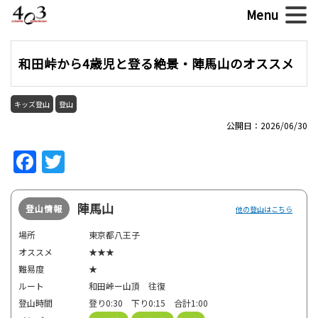
和田峠から4歳児と登る絶景・陣馬山のオススメ
キッズ登山
登山
公開日：2026/06/30
Facebook
Twitter
陣馬山
登山情報
他の登山はこちら
場所
東京都八王子
オススメ
★★★
難易度
★
ルート
和田峠ー山頂 往復
登山時間
登り0:30 下り0:15 合計1:00