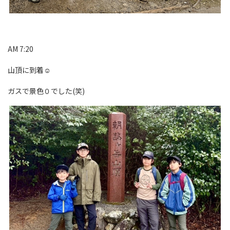
AM 7:20
山頂に到着☺
ガスで景色０でした(笑)