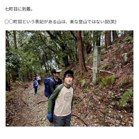
七町目に到着。
○○町目という表記がある山は、楽な登山ではない説(笑)