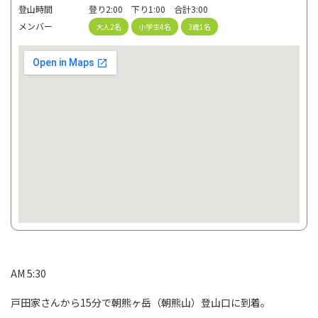
登山時間
登り2:00 下り1:00 合計3:00
メンバー
大人2名
小学生4名
3歳1名
AM 5:30
戸田家さんから15分で朝熊ヶ岳（朝熊山）登山口に到着。