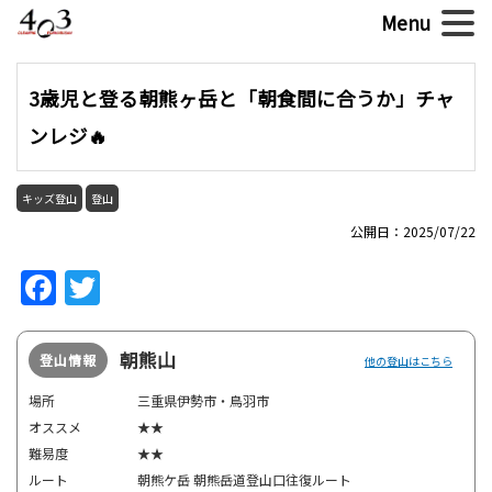
3歳児と登る朝熊ヶ岳と「朝食間に合うか」チャ
ンレジ🔥
キッズ登山
登山
公開日：2025/07/22
Facebook
Twitter
朝熊山
登山情報
他の登山はこちら
場所
三重県伊勢市・鳥羽市
オススメ
★★
難易度
★★
ルート
朝熊ケ岳 朝熊岳道登山口往復ルート