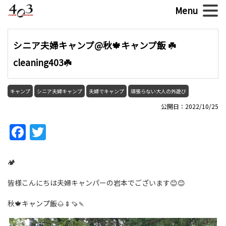
シニア夫婦キャンプ@秋🍁キャンプ飯 ☘️
cleaning403☘️
キャンプ
シニア夫婦キャンプ
夫婦でキャンプ
頑張らない大人の外遊び
公開日：2022/10/25
Facebook
Twitter
🏕
皆様こんにちは夫婦キャンパーの岩本でございます😊😊
秋🍁キャンプ飯🌰🍢🍠🍡