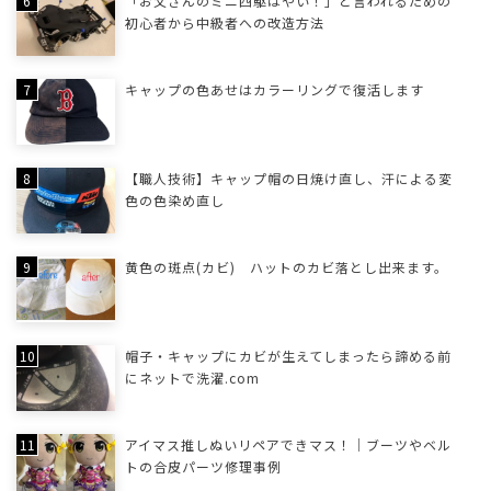
「お父さんのミニ四駆はやい！」と言われるための
初心者から中級者への改造方法
キャップの色あせはカラーリングで復活します
【職人技術】キャップ帽の日焼け直し、汗による変
色の色染め直し
黄色の斑点(カビ) ハットのカビ落とし出来ます。
帽子・キャップにカビが生えてしまったら諦める前
にネットで洗濯.com
アイマス推しぬいリペアできマス！｜ブーツやベル
トの合皮パーツ修理事例