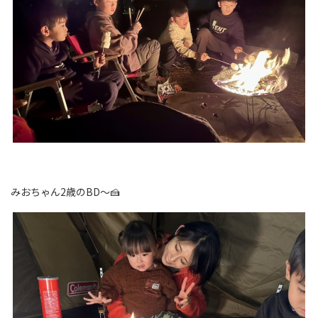
みおちゃん2歳のBD～🍰