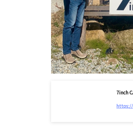
7inch
https: