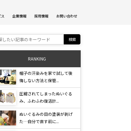
ンテンツへスキップ
ビス
企業情報
採用情報
お問い合わせ
ch for:
RANKING
帽子の汗染みを家で試して後
悔しない方法と保管...
圧縮されてしまったぬいぐる
み、ふわふわ復活計...
ぬいぐるみの目の塗装が剥げ
た…自分で直す前に...