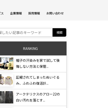
ンテンツへスキップ
ビス
企業情報
採用情報
お問い合わせ
ch for:
RANKING
帽子の汗染みを家で試して後
悔しない方法と保管...
圧縮されてしまったぬいぐる
み、ふわふわ復活計...
アークテリクスのアロー22の
白い汚れを落とす...