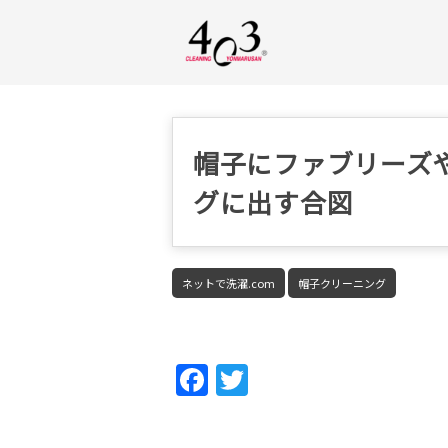
帽子にファブリーズ
グに出す合図
ネットで洗濯.com
帽子クリーニング
Fac
Twi
ebo
tter
ok