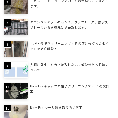
「カレー」や「ウコンの力」の黄色いシミを落とし
ます。
ダウンジャケットの雨シミ、ファブリーズ、撥水ス
プレーのシミを綺麗に除去致します。
礼服・喪服をクリーニングする頻度と長持ちのポイ
ントを徹底解説！
衣類に発生したカビは取れない？解決策と予防策に
ついて
New Eraキャップの帽子クリーニングでカビ取り加
工
New Era シール跡を取り除く施工