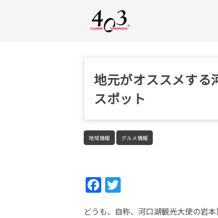
地元がオススメする
スポット
地域情報
グルメ情報
Fac
Twi
ebo
tter
どうも、自称、河口湖観光大使の岩本
ok