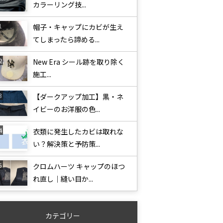
カラーリング技...
帽子・キャップにカビが生え
てしまったら諦める...
New Era シール跡を取り除く
施工...
【ダークアップ加工】黒・ネ
イビーのお洋服の色...
衣類に発生したカビは取れな
い？解決策と予防策...
クロムハーツ キャップのほつ
れ直し｜縫い目か...
カテゴリー