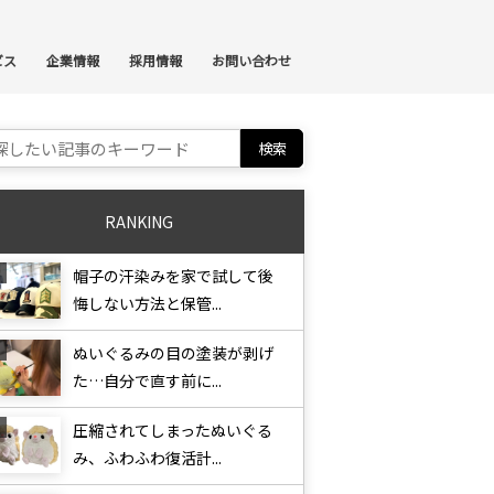
ンテンツへスキップ
ビス
企業情報
採用情報
お問い合わせ
ch for:
RANKING
帽子の汗染みを家で試して後
悔しない方法と保管...
ぬいぐるみの目の塗装が剥げ
た…自分で直す前に...
圧縮されてしまったぬいぐる
み、ふわふわ復活計...